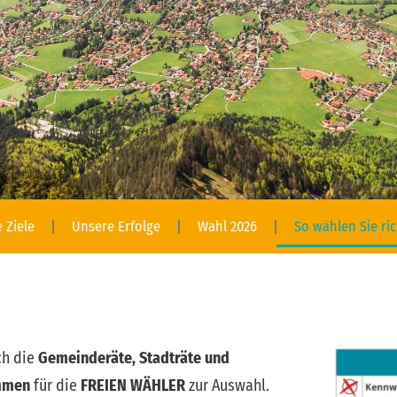
 Ziele
Unsere Erfolge
Wahl 2026
So wählen Sie ric
ch die
Gemeinderäte, Stadträte und
mmen
für die
F
REIEN WÄHLER
zur Auswahl.